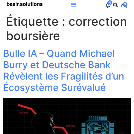
5
0
Étiquette :
correction
boursière
Bulle IA – Quand Michael
Burry et Deutsche Bank
Révèlent les Fragilités d’un
Écosystème Surévalué