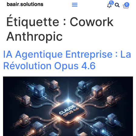
5
0
Étiquette :
Cowork
Anthropic
IA Agentique Entreprise : La
Révolution Opus 4.6