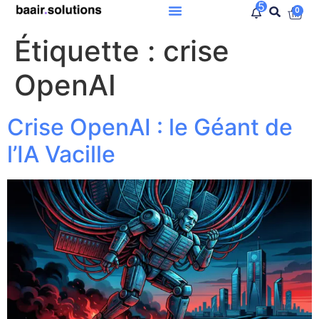
5
0
Étiquette :
crise
OpenAI
Crise OpenAI : le Géant de
l’IA Vacille