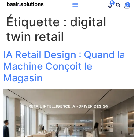
5
0
Étiquette :
digital
twin retail
IA Retail Design : Quand la
Machine Conçoit le
Magasin