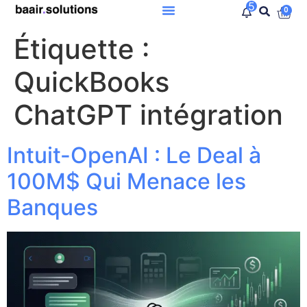
5
0
Étiquette :
QuickBooks
ChatGPT intégration
Intuit-OpenAI : Le Deal à
100M$ Qui Menace les
Banques