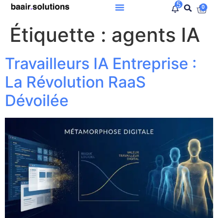
5
0
Étiquette :
agents IA
Travailleurs IA Entreprise :
La Révolution RaaS
Dévoilée