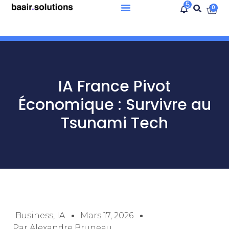
5
0
IA France Pivot
Économique : Survivre au
Tsunami Tech
Business
,
IA
Mars 17, 2026
Par
Alexandre Bruneau