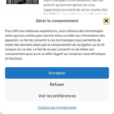
prévoit qu’une entreprise sur cinq
supprimera la moitié de cette couche d’ici
fin 2026. Le reporting, la coordination et
la synthèse — le cœur du métier — sont
Gérer le consentement
exactement ce que l’IA automatise le
mieux. Mais tout ne disparaît pas : le
Pour offrir les meilleures expériences, nous utilisons des technologies
coaching et le jugement restent humains.
telles que les cookies pour stocker et/ou accéder aux informations des
Anatomie d’une fonction qui meurt pour
appareils. Le fait de consentir à ces technologies nous permettra de
renaître autrement.
traiter des données telles que le comportement de navigation ou les ID
uniques sur ce site. Le fait de ne pas consentir ou de retirer son
consentement peut avoir un effet négatif sur certaines caractéristiques
et fonctions.
GOUVERNANCE ANTHROPIC : LA
SÉCURITÉ AVANT L’ARGENT
Anthropic s’apprête à demander près de
Accepter
mille milliards de dollars à Wall Street,
tout en prévenant ses futurs
Refuser
actionnaires qu’ils ne contrôleront jamais
son conseil. Derrière cette anomalie se
cache une architecture juridique inédite,
Voir les préférences
où un trust indépendant place la sécurité
de l’IA au-dessus du profit. Décryptage
Politique de Confidentialité
d’un modèle de gouvernance qui pourrait
redéfinir l’entreprise technologique — et