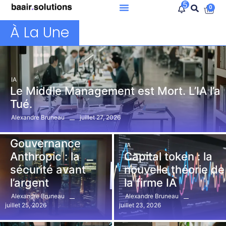
5
0
À La Une
IA
Le Middle Management est Mort. L’IA l’a
Tué.
juillet 27, 2026
Alexandre Bruneau
IA
Gouvernance
IA
Anthropic : la
Capital token : la
sécurité avant
nouvelle théorie de
l’argent
la firme IA
Alexandre Bruneau
Alexandre Bruneau
juillet 25, 2026
juillet 23, 2026