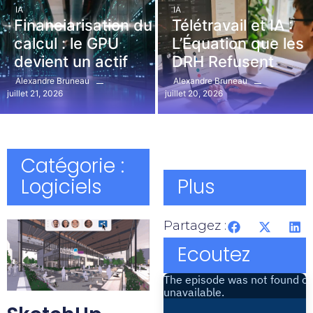
IA
IA
Financiarisation du
Télétravail et IA :
calcul : le GPU
L’Équation que les
devient un actif
DRH Refusent
Alexandre Bruneau
Alexandre Bruneau
juillet 21, 2026
juillet 20, 2026
Catégorie :
Logiciels
Plus
Partagez :
Ecoutez