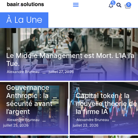
5
0
À La Une
IA
Le Middle Management est Mort. L’IA l’a
Tué.
juillet 27, 2026
Alexandre Bruneau
IA
Gouvernance
IA
Anthropic : la
Capital token : la
sécurité avant
nouvelle théorie de
l’argent
la firme IA
Alexandre Bruneau
Alexandre Bruneau
juillet 25, 2026
juillet 23, 2026