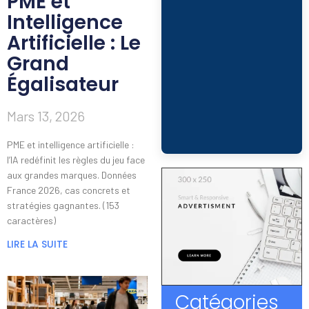
PME et
Intelligence
Artificielle : Le
Grand
Égalisateur
Mars 13, 2026
PME et intelligence artificielle :
l’IA redéfinit les règles du jeu face
aux grandes marques. Données
France 2026, cas concrets et
stratégies gagnantes. (153
caractères)
LIRE LA SUITE
Catégories