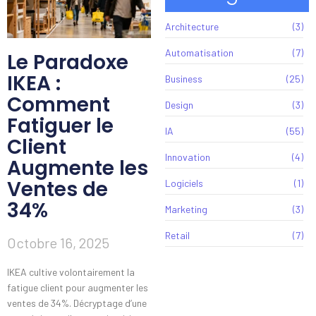
Architecture
(3)
Automatisation
(7)
Le Paradoxe
IKEA :
Business
(25)
Comment
Design
(3)
Fatiguer le
IA
(55)
Client
Innovation
(4)
Augmente les
Ventes de
Logiciels
(1)
34%
Marketing
(3)
Retail
(7)
Octobre 16, 2025
IKEA cultive volontairement la
fatigue client pour augmenter les
ventes de 34%. Décryptage d’une