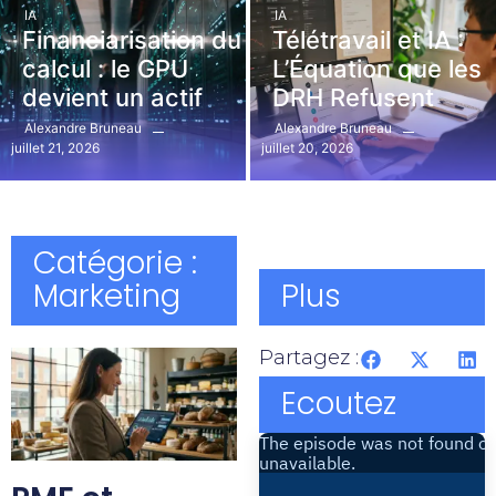
IA
IA
Financiarisation du
Télétravail et IA :
calcul : le GPU
L’Équation que les
devient un actif
DRH Refusent
Alexandre Bruneau
Alexandre Bruneau
juillet 21, 2026
juillet 20, 2026
Catégorie :
Marketing
Plus
Partagez :
Ecoutez