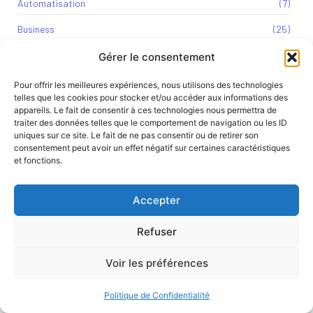
Automatisation
(7)
Business
(25)
Design
(3)
Gérer le consentement
IA
(55)
Pour offrir les meilleures expériences, nous utilisons des technologies
telles que les cookies pour stocker et/ou accéder aux informations des
Innovation
(4)
appareils. Le fait de consentir à ces technologies nous permettra de
traiter des données telles que le comportement de navigation ou les ID
Logiciels
(1)
uniques sur ce site. Le fait de ne pas consentir ou de retirer son
consentement peut avoir un effet négatif sur certaines caractéristiques
Marketing
(3)
et fonctions.
Retail
(7)
Accepter
Refuser
Contactez-nous
Voir les préférences
Politique de Confidentialité