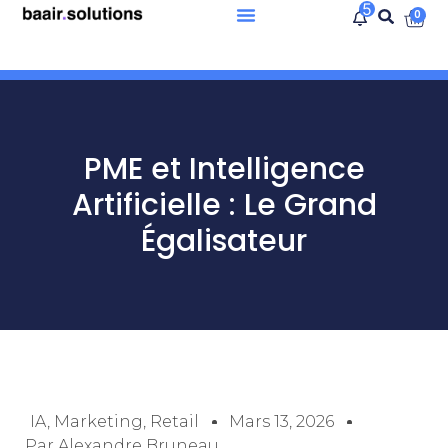
5
0
PME et Intelligence
Artificielle : Le Grand
Égalisateur
IA
,
Marketing
,
Retail
Mars 13, 2026
Par
Alexandre Bruneau