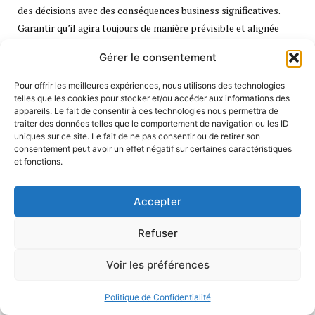
des décisions avec des conséquences business significatives.
Garantir qu’il agira toujours de manière prévisible et alignée
avec les politiques de l’entreprise est complexe.
Gérer le consentement
Explicabilité :
Quand un agent IA prend une décision
Pour offrir les meilleures expériences, nous utilisons des technologies
contestable, il est crucial de pouvoir retracer son
telles que les cookies pour stocker et/ou accéder aux informations des
raisonnement. Les architectures actuelles rendent cette
appareils. Le fait de consentir à ces technologies nous permettra de
traiter des données telles que le comportement de navigation ou les ID
transparence difficile.
uniques sur ce site. Le fait de ne pas consentir ou de retirer son
consentement peut avoir un effet négatif sur certaines caractéristiques
Intégration systémique :
Les agents doivent interagir avec de
et fonctions.
multiples systèmes d’information legacy, souvent mal
documentés et non conçus pour des interactions automatisées
Accepter
sophistiquées.
Refuser
Les organisations qui réussiront à surmonter ces obstacles en
premier bénéficieront d’un avantage compétitif considérable.
Voir les préférences
Mais le chemin est semé d’embûches techniques et
organisationnelles.
Politique de Confidentialité