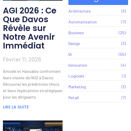
AGI 2026 : Ce
Architecture
(3)
Que Davos
Automatisation
(7)
Révèle sur
Business
(25)
Notre Avenir
Immédiat
Design
(3)
IA
(55)
Février 11, 2026
Innovation
(4)
Amodei et Hassabis confrontent
Logiciels
(1)
leurs visions de l’AGI à Davos.
Découvrez les prédictions chocs
Marketing
(3)
et leurs implications stratégiques
pour les dirigeants.
Retail
(7)
LIRE LA SUITE