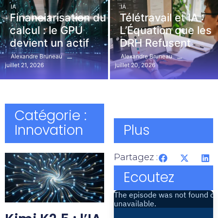
IA
IA
Financiarisation du
Télétravail et IA :
calcul : le GPU
L’Équation que les
devient un actif
DRH Refusent
Alexandre Bruneau
Alexandre Bruneau
juillet 21, 2026
juillet 20, 2026
Catégorie :
Innovation
Plus
Partagez :
Ecoutez