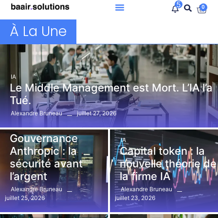
5
0
À La Une
IA
Le Middle Management est Mort. L’IA l’a
Tué.
juillet 27, 2026
Alexandre Bruneau
IA
Gouvernance
IA
Anthropic : la
Capital token : la
sécurité avant
nouvelle théorie de
l’argent
la firme IA
Alexandre Bruneau
Alexandre Bruneau
juillet 25, 2026
juillet 23, 2026