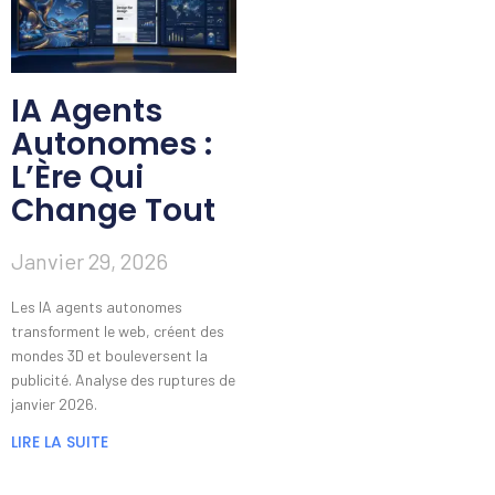
IA Agents
Autonomes :
L’Ère Qui
Change Tout
Janvier 29, 2026
Les IA agents autonomes
transforment le web, créent des
mondes 3D et bouleversent la
publicité. Analyse des ruptures de
janvier 2026.
LIRE LA SUITE