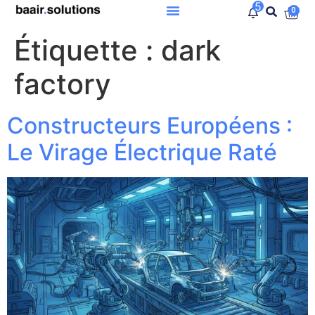
5
0
Étiquette :
dark
factory
Constructeurs Européens :
Le Virage Électrique Raté