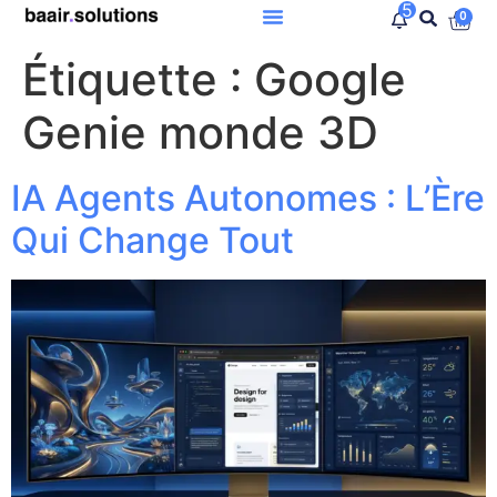
5
0
Étiquette :
Google
Genie monde 3D
IA Agents Autonomes : L’Ère
Qui Change Tout