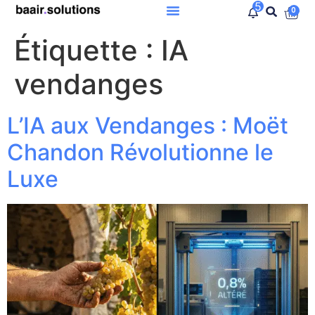
5
0
Étiquette :
IA
vendanges
L’IA aux Vendanges : Moët
Chandon Révolutionne le
Luxe