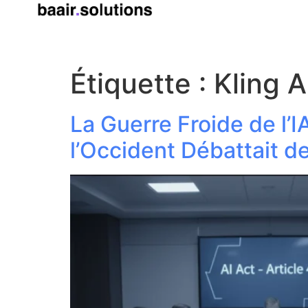
Étiquette :
Kling A
La Guerre Froide de l’
l’Occident Débattait d