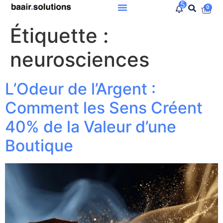
5
0
Étiquette :
neurosciences
L’Odeur de l’Argent :
Comment les Sens Créent
40% de la Valeur d’une
Boutique