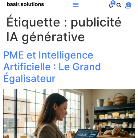
5
0
Étiquette :
publicité
IA générative
PME et Intelligence
Artificielle : Le Grand
Égalisateur