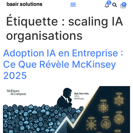
5
0
Étiquette :
scaling IA
organisations
Adoption IA en Entreprise :
Ce Que Révèle McKinsey
2025