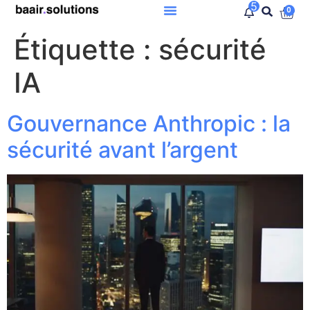
5
0
Étiquette :
sécurité
IA
Gouvernance Anthropic : la
sécurité avant l’argent