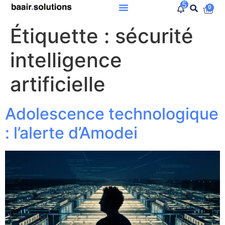
5
0
Étiquette :
sécurité
intelligence
artificielle
Adolescence technologique
: l’alerte d’Amodei