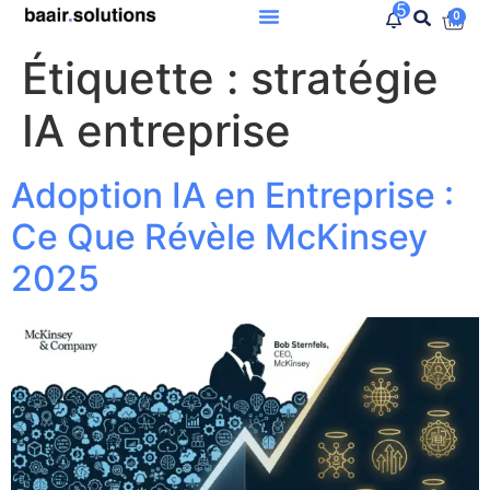
5
0
Étiquette :
stratégie
IA entreprise
Adoption IA en Entreprise :
Ce Que Révèle McKinsey
2025