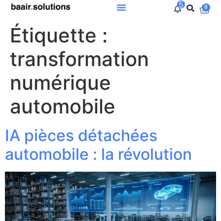
5
0
Étiquette :
transformation
numérique
automobile
IA pièces détachées
automobile : la révolution