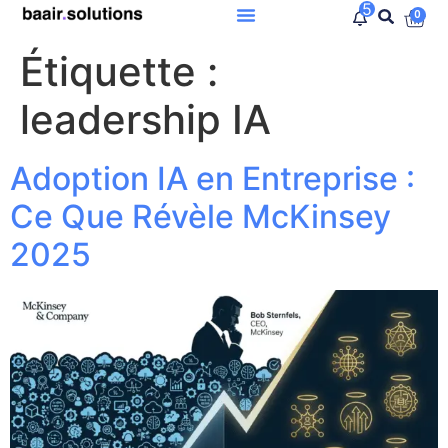
5
0
Étiquette :
leadership IA
Adoption IA en Entreprise :
Ce Que Révèle McKinsey
2025